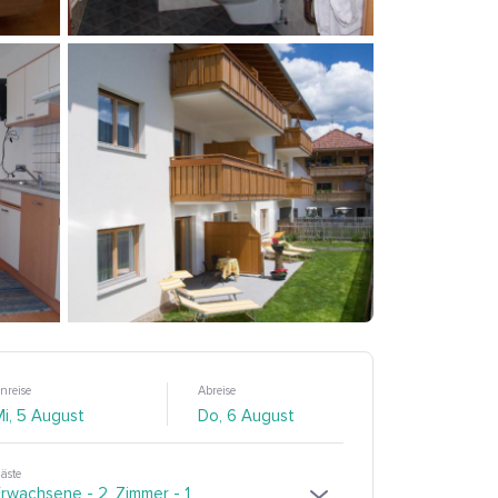
nreise
Abreise
äste