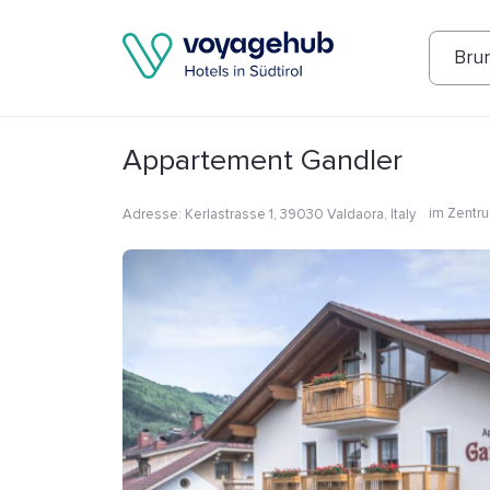
Fotos
Annehmlichkeiten
Lage
Bew
Bru
Appartement Gandler
im Zentr
Adresse
:
Kerlastrasse 1, 39030 Valdaora, Italy