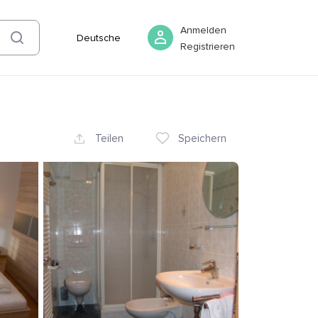
05 August
-
06 August
Buchen
Anmelden
Deutsche
Registrieren
Teilen
Speichern