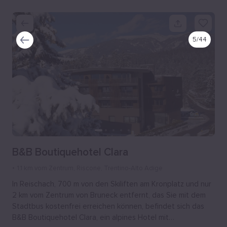
5
/
44
B&B Boutiquehotel Clara
1.1 km vom Zentrum
, Riscone, Trentino-Alto Adige
In Reischach, 700 m von den Skiliften am Kronplatz und nur
2 km vom Zentrum von Bruneck entfernt, das Sie mit dem
Stadtbus kostenfrei erreichen können, befindet sich das
B&B Boutiquehotel Clara, ein alpines Hotel mit