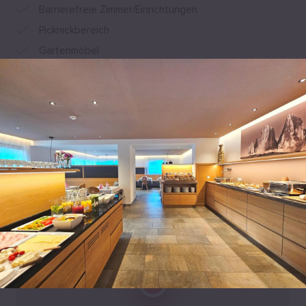
Barrierefreie Zimmer/Einrichtungen
Picknickbereich
Gartenmöbel
Sonnenterrasse
Terrasse
Alle Annehmlichkeiten anzeigen
Lage
In der Sandgrube 42, Reischach, 39031 Bruneck, Italien