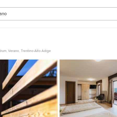
ertungen
ano
trum
, Verano, Trentino-Alto Adige