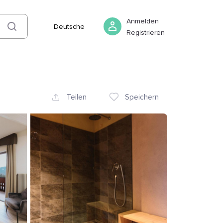
07 August
-
08 August
Buchen
Anmelden
Deutsche
Registrieren
Teilen
Speichern