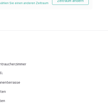
Zeitraum ändern
 wählen Sie einen anderen Zeitraum
htraucherzimmer
Fi
nenterrasse
rten
ten