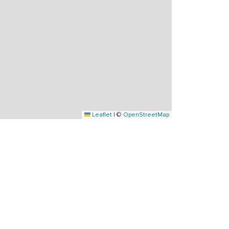
Leaflet
|
©
OpenStreetMap