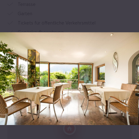
Terrasse
Garten
Tickets für öffentliche Verkehrsmittel
Gepäckaufbewahrung
Safe
Alle Annehmlichkeiten anzeigen
Lage
Mair Im Korn 21, 39022 Algund, Italien