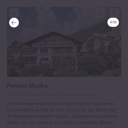
4
/
18
Pension Monika
600 m vom Zentrum
, Lagundo, Trentino-Alto Adige
Die Familienpension Monika in Algund bietet Ihnen einen
Panoramablick auf Meran. Hier können Sie das WLAN und
die Parkplätze kostenfrei nutzen. Sie können bei schönem
Wetter auf der Terrasse Ihr Frühstück genießen. Monika