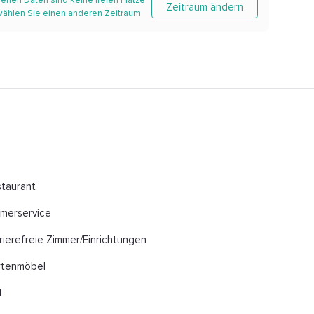
enen Daten sind keine freien Plätze
Zeitraum ändern
 wählen Sie einen anderen Zeitraum
taurant
merservice
rierefreie Zimmer/Einrichtungen
rtenmöbel
l