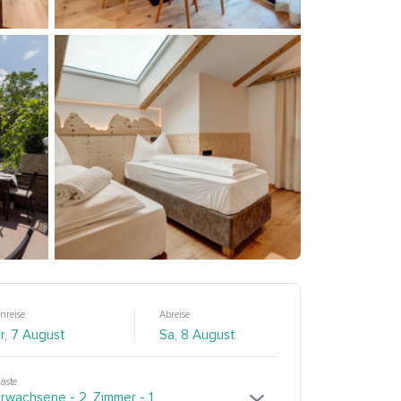
nreise
Abreise
äste