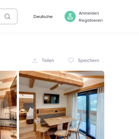
07 August
-
08 August
Buchen
Anmelden
Deutsche
Registrieren
Teilen
Speichern