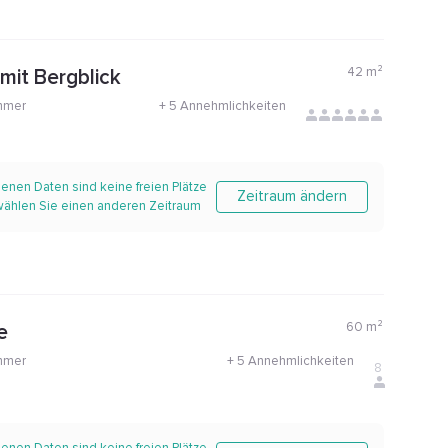
42
m²
 mit Bergblick
mmer
+
5 Annehmlichkeiten
enen Daten sind keine freien Plätze
Zeitraum ändern
 wählen Sie einen anderen Zeitraum
60
m²
e
mmer
+
5 Annehmlichkeiten
8