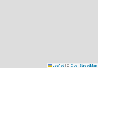
Leaflet
|
©
OpenStreetMap