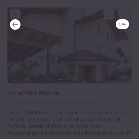
3
/
44
Hotel B&B Martha
1.2 km vom Zentrum
, Riscone, Trentino-Alto Adige
Das Hotel B&B Martha, das in Bruneck, 33 km von Kloster
Neustift, liegt, bietet Übernachtungsmöglichkeiten mit
Terrasse, Gemeinschaftslounge, kostenlosem
Privatparkplatz und Garten. Die Unterkunft befindet sich 37