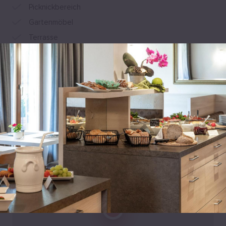
Picknickbereich
Die Distanz in der Beschreibung der Unterkunft wurde
Gartenmöbel
unter Verwendung von © OpenStreetMap berechnet.
Terrasse
Garten
Bogenschießen
Alle Annehmlichkeiten anzeigen
Lage
Harrasserstrasse 11, Reischach, 39031 Bruneck, Italien