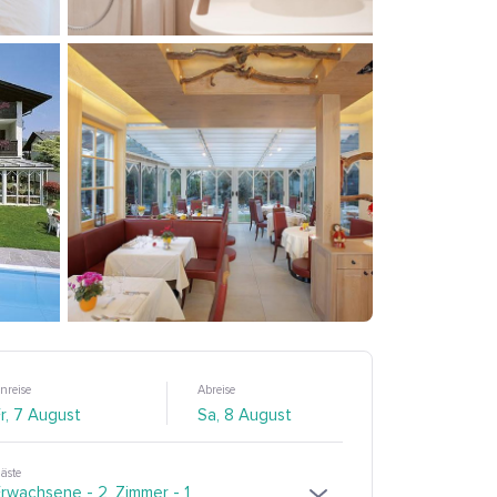
nreise
Abreise
äste