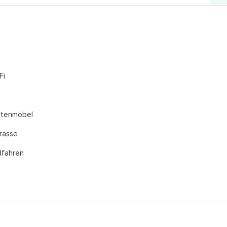
Fi
rtenmöbel
rasse
dfahren