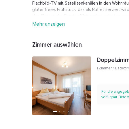
Flachbild-TV mit Satellitenkanälen in den Wohnräu
glutenfreies Frühstück, das als Buffet serviert wi
den Gästen der Pension Weingarten geboten werd
Unterkunft entfernt und die Gärten von Schloss T
Mehr anzeigen
Weingarten. Der Flughafen Bolzano liegt 24 km vo
nächste Flughafen.
Zimmer auswählen
Doppelzimm
1 Zimmer
,
1 Badezi
Für die angegeb
verfügbar. Bitte