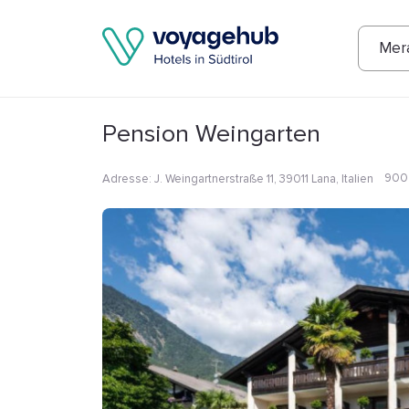
Fotos
Annehmlichkeiten
Lage
Bew
Mer
Pension Weingarten
900
Adresse
:
J. Weingartnerstraße 11, 39011 Lana, Italien