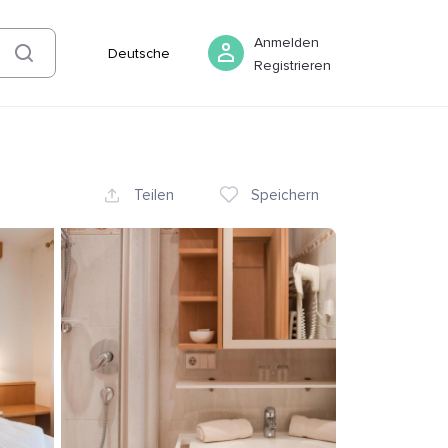
07 August
-
08 August
Buchen
Anmelden
Deutsche
Registrieren
Teilen
Speichern