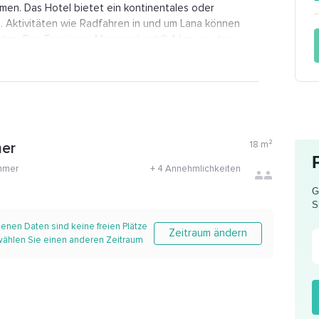
men. Das Hotel bietet ein kontinentales oder
rd. Aktivitäten wie Radfahren in und um Lana können
en. Das Touriseum Museum liegt 8,4 km von der
rauttmansdorff 8,3 km von der Unterkunft Pension
n der Pension Weingarten entfernt und ist der
18
m²
er
mmer
+
4 Annehmlichkeiten
G
S
enen Daten sind keine freien Plätze
Zeitraum ändern
 wählen Sie einen anderen Zeitraum