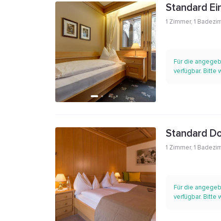
Standard Ei
1 Zimmer
,
1 Badezi
Für die angegeb
verfügbar. Bitte
Standard D
1 Zimmer
,
1 Badezi
Für die angegeb
verfügbar. Bitte