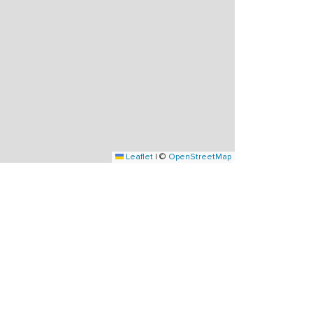
Leaflet
|
©
OpenStreetMap