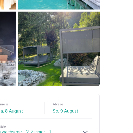
nreise
Abreise
äste