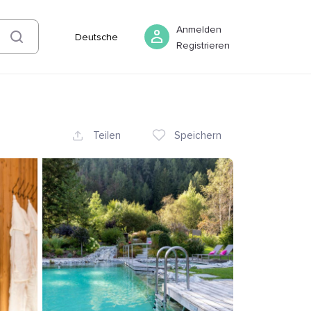
08 August
-
09 August
Buchen
Anmelden
Deutsche
Registrieren
Teilen
Speichern