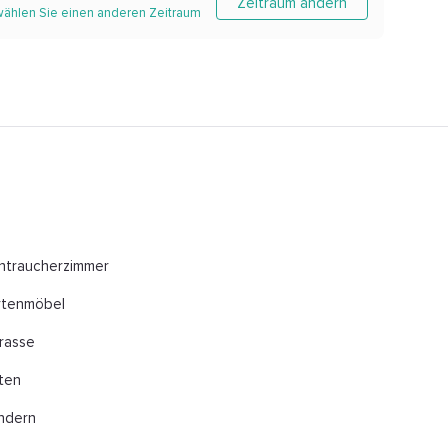
Zeitraum ändern
 wählen Sie einen anderen Zeitraum
htraucherzimmer
rtenmöbel
rasse
ten
ndern