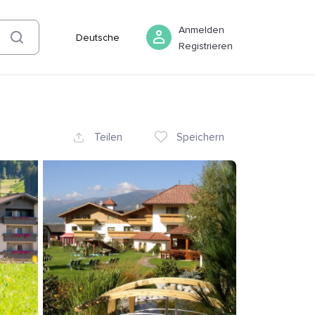
08 August
-
09 August
Buchen
Anmelden
Deutsche
Registrieren
Teilen
Speichern