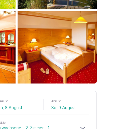
nreise
Abreise
äste