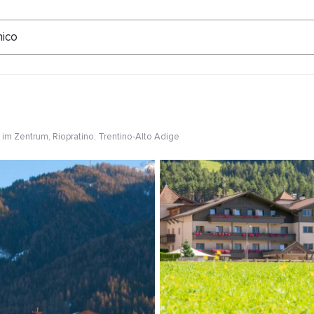
ertungen
nico
im Zentrum
, Riopratino, Trentino-Alto Adige