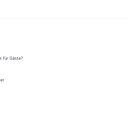
e für Gäste?
mer