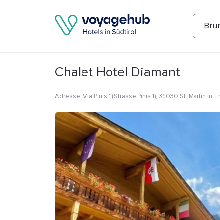
Fotos
Annehmlichkeiten
Lage
Bew
Bru
Chalet Hotel Diamant
Adresse
:
Via Pinis 1 (Strasse Pinis 1), 39030 St. Martin in Th