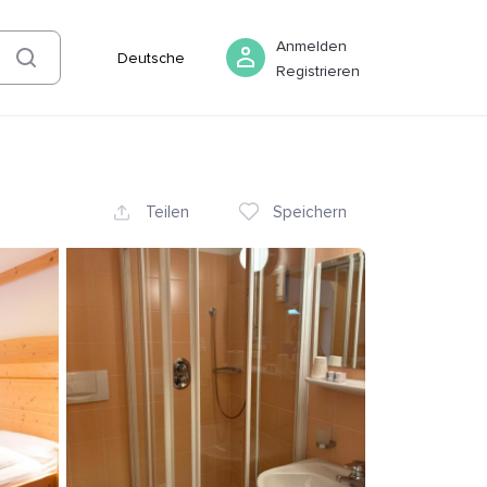
08 August
-
09 August
Buchen
Anmelden
Deutsche
Registrieren
Teilen
Speichern