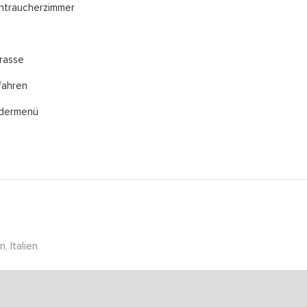
htraucherzimmer
rasse
fahren
ndermenü
n, Italien