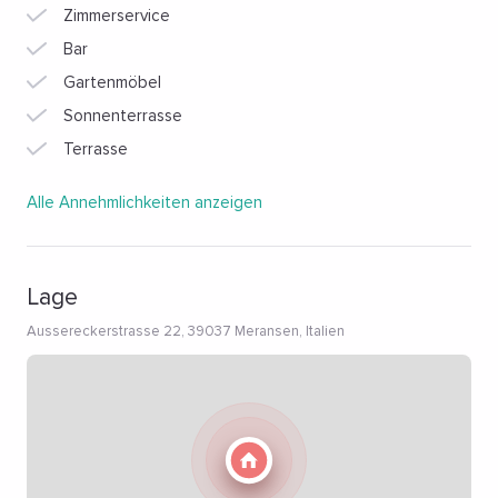
Zimmerservice
können und im Sommer viele Wanderwege direkt vor der
Tür beginnen.
Bar
Gartenmöbel
Sonnenterrasse
Terrasse
Alle Annehmlichkeiten anzeigen
Lage
Aussereckerstrasse 22, 39037 Meransen, Italien