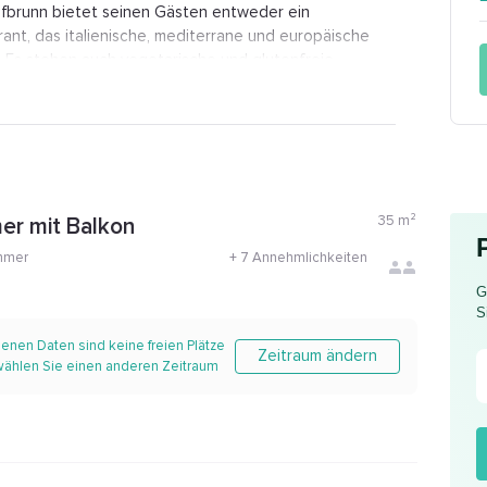
ofbrunn bietet seinen Gästen entweder ein
urant, das italienische, mediterrane und europäische
n. Es stehen auch vegetarische und glutenfreie
bietet seinen Gästen ein türkisches Dampfbad.
t 4 Sternen gespielt werden. Das Gebiet ist für
erin-Elisabeth-Park ist 4,9 km von der Unterkunft
m von der Hotel Hofbrunn entfernt liegt der Flughafen
35
m²
er mit Balkon
mmer
+
7 Annehmlichkeiten
G
S
enen Daten sind keine freien Plätze
Zeitraum ändern
 wählen Sie einen anderen Zeitraum