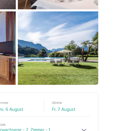
nreise
Abreise
äste