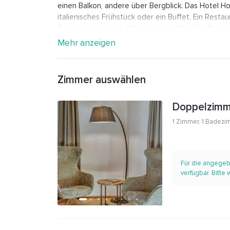
einen Balkon, andere über Bergblick. Das Hotel H
italienisches Frühstück oder ein Buffet. Ein Resta
Gerichte serviert, befindet sich im Hotel Hofbrun
Möglichkeiten zur Verfügung. Das Hotel Hofbrunn 
Mehr anzeigen
Tischtennis und Tennis können an diesem Hotel mi
Wanderungen und Radfahren sehr beliebt. Der Kais
Hofbrunn entfernt und der Maia Park 4,8 km. 35 k
Zimmer auswählen
Bolzano, der der nächste Flughafen ist.
Doppelzimm
1 Zimmer
,
1 Badezi
Für die angegeb
verfügbar. Bitte