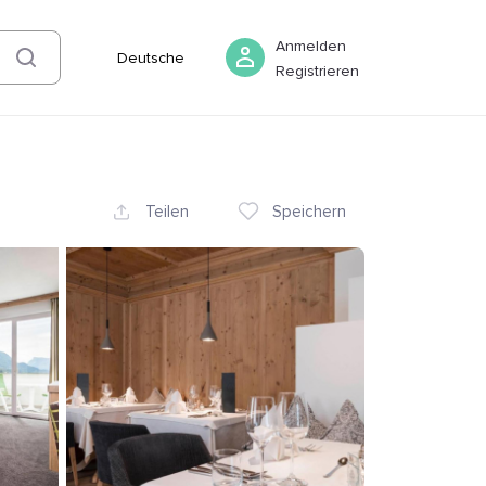
06 August
-
07 August
Buchen
Anmelden
Deutsche
Registrieren
Teilen
Speichern