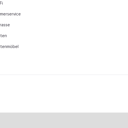
Fi
merservice
rasse
rten
rtenmöbel