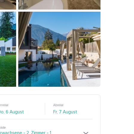
nreise
Abreise
äste