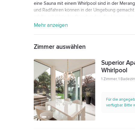
eine Sauna mit einem Whirlpool sind in der Merang
und Radfahren können in der Umgebung gemacht we
adults only Unterkunft vorhanden. Sie können da
Trauttmansdorff und den Maia Park in der Nähe de
Mehr anzeigen
Merangardenvilla adults only liegt 27 km vom Flu
kostenpflichtigen Flughafentransfer.
Zimmer auswählen
Superior Ap
Whirlpool
1 Zimmer
,
1 Badezi
Für die angegeb
verfügbar. Bitte