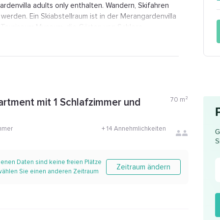
ardenvilla adults only enthalten. Wandern, Skifahren
rden. Ein Skiabstellraum ist in der Merangardenvilla
s Touriseum Museum, die Gärten von Schloss
r Merangardenvilla adults only besuchen. Das Hotel
ghafen Bolzano entfernt und bietet einen
70
m²
artment mit 1 Schlafzimmer und
mmer
+
14 Annehmlichkeiten
G
S
enen Daten sind keine freien Plätze
Zeitraum ändern
 wählen Sie einen anderen Zeitraum