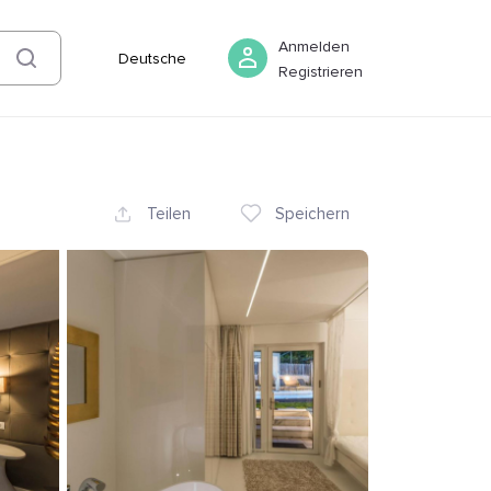
06 August
-
07 August
Buchen
Anmelden
Deutsche
Registrieren
Teilen
Speichern