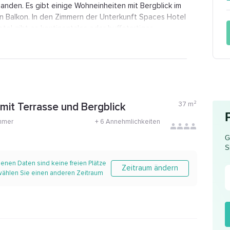
nden. Es gibt einige Wohneinheiten mit Bergblick im
n Balkon. In den Zimmern der Unterkunft Spaces Hotel
el gibt es kontinentales oder buffetartiges
sowie italienische und lokale Küche serviert, befindet
e, vegane und glutenfreie Möglichkeiten zur
 über einen Spielplatz für Kinder. Aktivitäten in und
hren sind für die Gäste des Spaces Hotel verfügbar.
, während das Pharmaziemuseum 48 km vom Spaces
9 km von der Unterkunft Spaces Hotel entfernt und ist
37
m²
 mit Terrasse und Bergblick
mmer
+
6 Annehmlichkeiten
G
S
enen Daten sind keine freien Plätze
Zeitraum ändern
 wählen Sie einen anderen Zeitraum