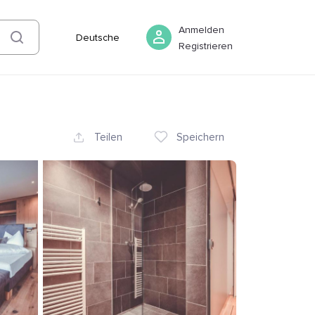
07 August
-
08 August
Buchen
Anmelden
Deutsche
Registrieren
Teilen
Speichern