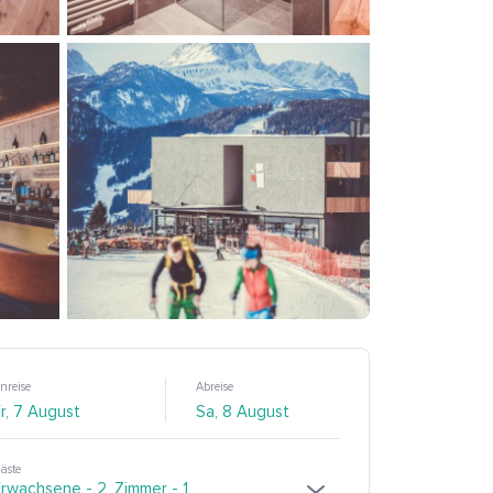
nreise
Abreise
äste