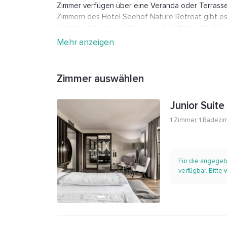
Zimmer verfügen über eine Veranda oder Terrasse
Zimmern des Hotel Seehof Nature Retreat gibt es
Gebiet ist für das Skifahren und Radfahren beliebt
Hotel. 12 km von der Hotel Seehof Nature Retreat
Mehr anzeigen
Bolzano ist 54 km von der Unterkunft Seehof Nat
Flughafen.
Zimmer auswählen
Junior Suite
1 Zimmer
,
1 Badezi
Für die angegeb
verfügbar. Bitte