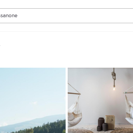
ertungen
ssanone
t