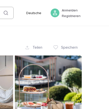
07 August
-
08 August
Buchen
Anmelden
Deutsche
Registrieren
Teilen
Speichern