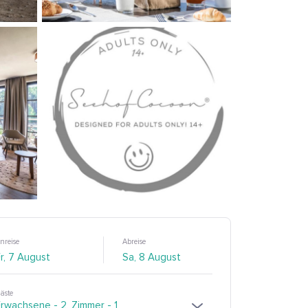
nreise
Abreise
äste