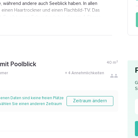
, während andere auch Seeblick haben. In allen
 einen Haartrockner und einen Flachbild-TV. Das
. Es gibt einen Fahrradverleih in diesem 4-Sterne-
 entfernt liegt das Pharmaziemuseum. Der Flughafen
ure Retreat entfernt und ist der nächstgelegene
40
m²
 mit Poolblick
mmer
+
4 Annehmlichkeiten
G
S
enen Daten sind keine freien Plätze
Zeitraum ändern
 wählen Sie einen anderen Zeitraum