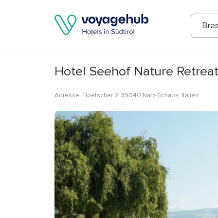
Fotos
Annehmlichkeiten
Lage
Bew
Bre
Hotel Seehof Nature Retrea
Adresse
:
Floetscher 2, 39040 Natz-Schabs, Italien