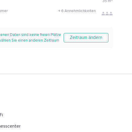
35
m²
mmer
+
6 Annehmlichkeiten
enen Daten sind keine freien Plätze
Zeitraum ändern
 wählen Sie einen anderen Zeitraum
Fi
nesscenter