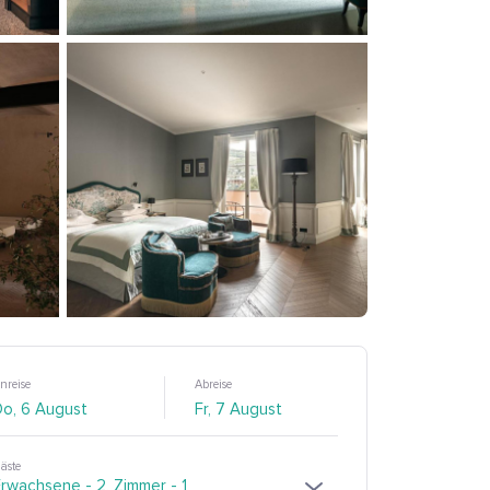
nreise
Abreise
äste