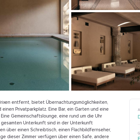
Brixen entfernt, bietet Übernachtungsmöglichkeiten,
einen Privatparkplatz. Eine Bar, ein Garten und eine
A
. Eine Gemeinschaftslounge, eine rund um die Uhr
gesamten Unterkunft sind in der Unterkunft
n über einen Schreibtisch, einen Flachbildfernseher,
G
ige dieser Zimmer verfügen über einen Safe, andere