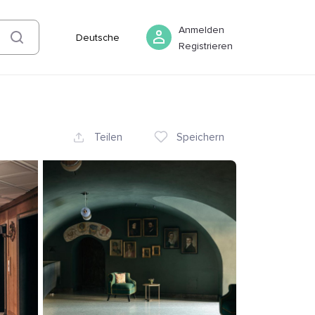
06 August
-
07 August
Buchen
Anmelden
Deutsche
Registrieren
Teilen
Speichern