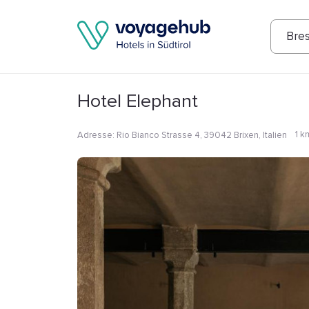
Fotos
Annehmlichkeiten
Lage
Bew
Bre
Hotel Elephant
1 k
Adresse
:
Rio Bianco Strasse 4, 39042 Brixen, Italien