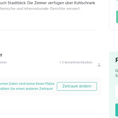
uch Stadtblick. Die Zimmer verfügen über Kühlschrank
alienische und internationale Gerichte serviert,
egetarische, milchfreie und glutenfreie Möglichkeiten
önnen an diesem Hotel mit 4 Sternen gespielt werden.
 beliebt. Ein türkisches Dampfbad, ein
unft Hotel Elephant vor Ort vorhanden. Die Unterkunft
ernt, das Pharmaziemuseum 600 m. Der Flughafen
hant entfernt und ist der nächste Flughafen.
r
mmer
+
3 Annehmlichkeiten
G
S
enen Daten sind keine freien Plätze
Zeitraum ändern
 wählen Sie einen anderen Zeitraum