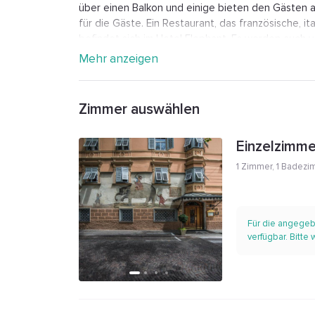
über einen Balkon und einige bieten den Gästen a
für die Gäste. Ein Restaurant, das französische, it
befindet sich im Hotel Elephant. Es werden auch v
zur Verfügung gestellt. Tischtennis und Tennis k
Mehr anzeigen
Das Gebiet ist für Wanderungen und Skifahren sehr
Businesscenter und eine Sauna sind in der Unterk
Hotel Elephant liegt 600 m von Brixner Dom entf
Zimmer auswählen
Bolzano liegt 45 km von der Unterkunft Hotel Elep
Einzelzimme
1 Zimmer
,
1 Badezi
Für die angegeb
verfügbar. Bitte