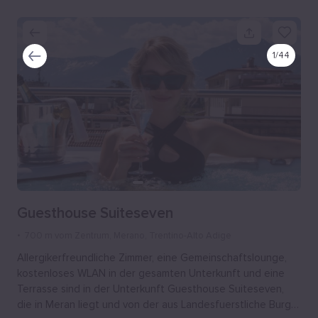
1
/
44
Guesthouse Suiteseven
700 m vom Zentrum
, Merano, Trentino-Alto Adige
Allergikerfreundliche Zimmer, eine Gemeinschaftslounge,
kostenloses WLAN in der gesamten Unterkunft und eine
Terrasse sind in der Unterkunft Guesthouse Suiteseven,
die in Meran liegt und von der aus Landesfuerstliche Burg