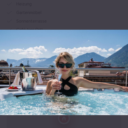
Heizung
Gartenmöbel
Sonnenterrasse
Café (vor Ort)
Kinderbuffet
Alle Annehmlichkeiten anzeigen
Lage
140 Via Portici, 39012 Meran, Italien