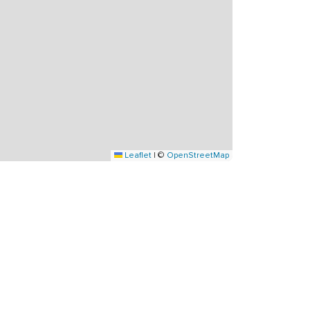
Leaflet
|
©
OpenStreetMap