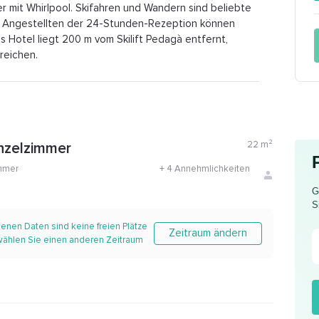
 mit Whirlpool. Skifahren und Wandern sind beliebte
Die Angestellten der 24-Stunden-Rezeption können
 Hotel liegt 200 m vom Skilift Pedagà entfernt,
reichen.
22
m²
nzelzimmer
mmer
+
4 Annehmlichkeiten
G
S
enen Daten sind keine freien Plätze
Zeitraum ändern
 wählen Sie einen anderen Zeitraum