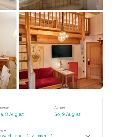
nreise
Abreise
äste