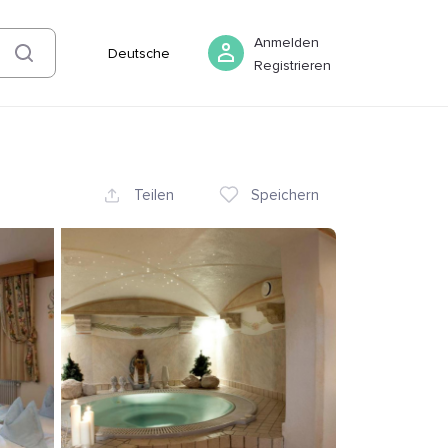
08 August
-
09 August
Buchen
Anmelden
Deutsche
Registrieren
Teilen
Speichern