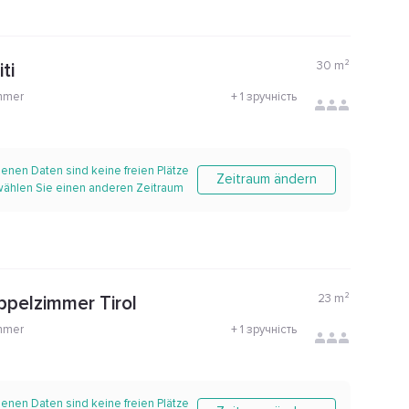
30
m²
ti
mmer
+
1 зручність
enen Daten sind keine freien Plätze
Zeitraum ändern
 wählen Sie einen anderen Zeitraum
23
m²
ppelzimmer Tirol
mmer
+
1 зручність
enen Daten sind keine freien Plätze