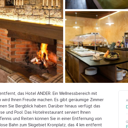
ntfernt, das Hotel ANDER. Ein Wellnessbereich mit
wird Ihnen Freude machen. Es gibt geräumige Zimmer
A
denen Sie Bergblick haben. Darüber hinaus verfügt das
e und Pool. Das Hotelrestaurant serviert Ihnen
 Tennis und Reiten können Sie in einer Entfernung von
G
lose Bahn zum Skigebiet Kronplatz, das 4 km entfernt