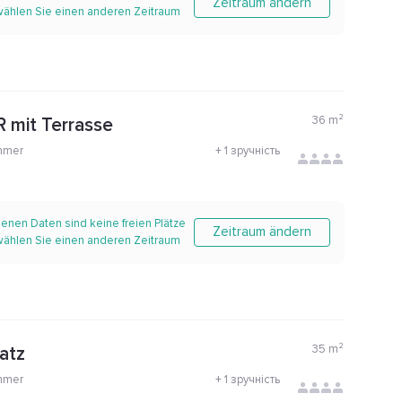
Zeitraum ändern
 wählen Sie einen anderen Zeitraum
36
m²
 mit Terrasse
mmer
+
1 зручність
enen Daten sind keine freien Plätze
Zeitraum ändern
 wählen Sie einen anderen Zeitraum
35
m²
atz
mmer
+
1 зручність