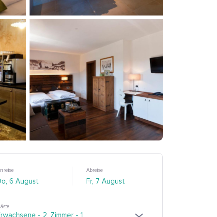
nreise
Abreise
äste