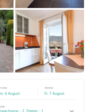
nreise
Abreise
äste