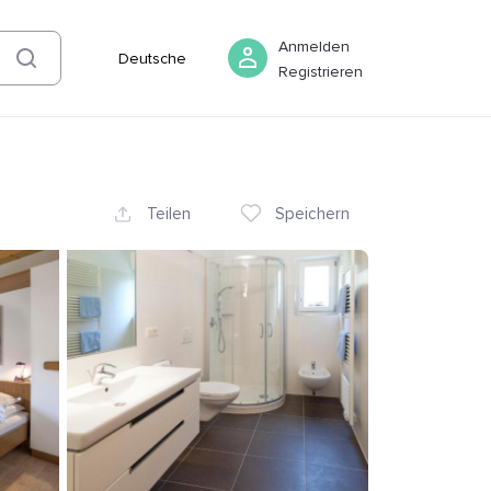
06 August
-
07 August
Buchen
Anmelden
Deutsche
Registrieren
Teilen
Speichern