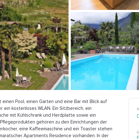
inen Pool, einen Garten und eine Bar mit Blick auf
r ein kostenloses WLAN. Ein Sitzbereich, ein
A
Küche mit Kühlschrank und Herdplatte sowie ein
Pflegeprodukten gehören zu den Einrichtungen der
rkocher, eine Kaffeemaschine und ein Toaster stehen
G
bermaratscher Apartments Residence vorhanden. In der