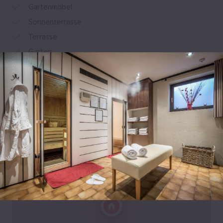
Gartenmöbel
Sonnenterrasse
Terrasse
Garten
Bogenschießen
Alle Annehmlichkeiten anzeigen
Lage
Bahnhofstrasse 27, 39030 Olang, Italien