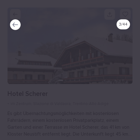
3
/
44
Hotel Scherer
im Zentrum
, Stazione di Valdaora, Trentino-Alto Adige
Es gibt Übernachtungsmöglichkeiten mit kostenlosen
Fahrrädern, einem kostenlosen Privatparkplatz, einem
Garten und einer Terrasse im Hotel Scherer, das 41 km von
Kloster Neustift entfernt liegt. Die Unterkunft liegt 45 km